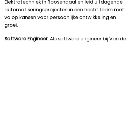
Elektrotechniek in Roosendaal en leid uitdagende
automatiseringsprojecten in een hecht team met
volop kansen voor persoonlijke ontwikkeling en
groei.
Software Engineer
: Als software engineer bij Van de
Kar Elektrotechniek krijg je de kans om innovatieve
automatiseringsprojecten te realiseren, met veel
vrijheid, verantwoordelijkheid en volop
doorgroeimogelijkheden. Jouw vakmanschap komt
tot uiting in het programmeren van diverse
systemen zoals PLC, HMI, SCADA en in robotica en
servosystemen voor gevarieerde installaties in de
industriële automatisering
Monteur
: Als monteur bij Van de Kar Elektrotechniek
werk je zelfstandig aan innovatieve
elektrotechnische installaties, krijg je veel