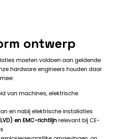
orm ontwerp
allaties moeten voldoen aan geldende
 Onze hardware engineers houden daar
 mee:
eid van machines, elektrische
an en nabij elektrische installaties
(LVD) en EMC-richtlijn
relevant bij CE-
es
n explosiegevaarlijke omgevingen, op