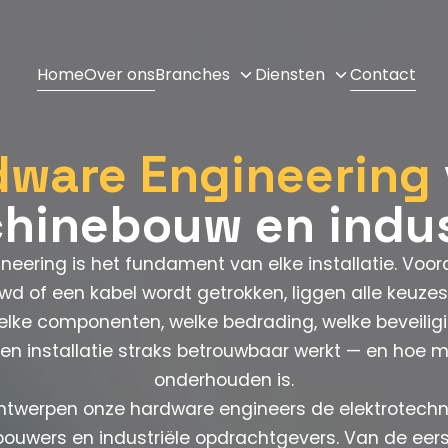
Home
Over ons
Branches
Diensten
Contact
dware Engineering
hinebouw en indus
eering is het fundament van elke installatie. Voor
d of een kabel wordt getrokken, liggen alle keuzes 
elke componenten, welke bedrading, welke beveiligi
en installatie straks betrouwbaar werkt — en hoe mak
onderhouden is.
ontwerpen onze hardware engineers de elektrotech
uwers en industriële opdrachtgevers. Van de eerst