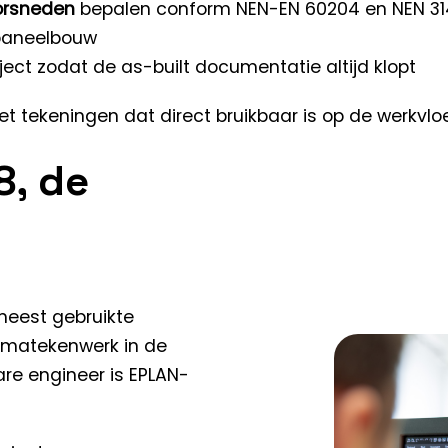
orsneden
bepalen conform NEN-EN 60204 en NEN 3
 paneelbouw
ect zodat de as-built documentatie altijd klopt
ket tekeningen dat direct bruikbaar is op de werkv
8, de
meest gebruikte
ematekenwerk in de
re engineer is EPLAN-