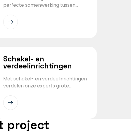
perfecte samenwerking tussen
mens en machine. Zo zijn proces
operators in staat om
machineparameters en -
functionaliteiten aan te passen en
statussen of meldingen uit te lezen.
Schakel- en
verdeelinrichtingen
Met schakel- en verdeelinrichtingen
verdelen onze experts grote
vermogens over verschillende
groepen en verzorgen ze de
voedingsspanning over
deelinstallaties.
t project