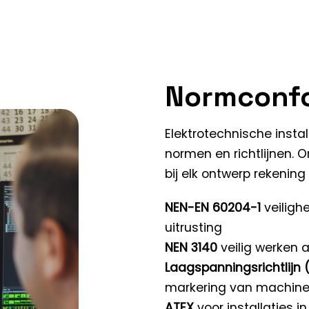
Normconf
Elektrotechnische inst
normen en richtlijnen.
bij elk ontwerp rekening
NEN-EN 60204-1
veiligh
uitrusting
NEN 3140
veilig werken a
Laagspanningsrichtlijn 
markering van machin
ATEX
voor installaties i