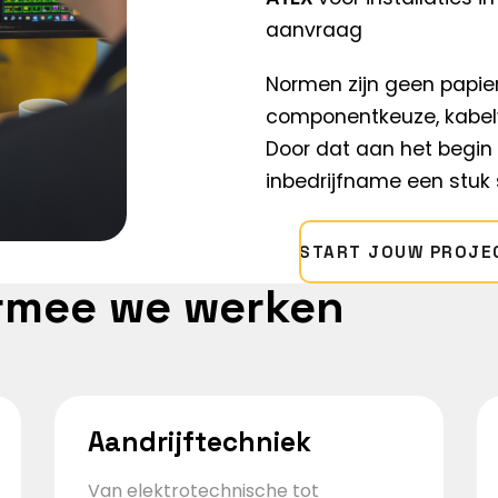
aanvraag
Normen zijn geen papier
componentkeuze, kabelv
Door dat aan het begin
inbedrijfname een stuk 
START JOUW PROJE
rmee we werken
Aandrijftechniek
Van elektrotechnische tot