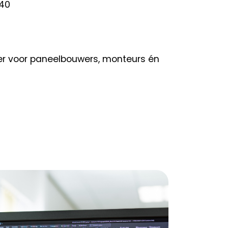
140
loer voor paneelbouwers, monteurs én