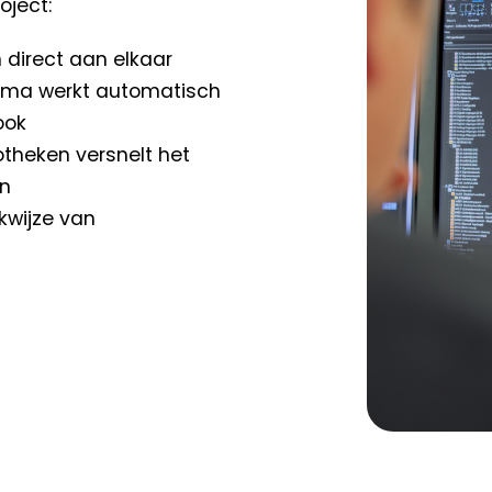
oject:
n direct aan elkaar
hema werkt automatisch
ook
theken versnelt het
en
kwijze van